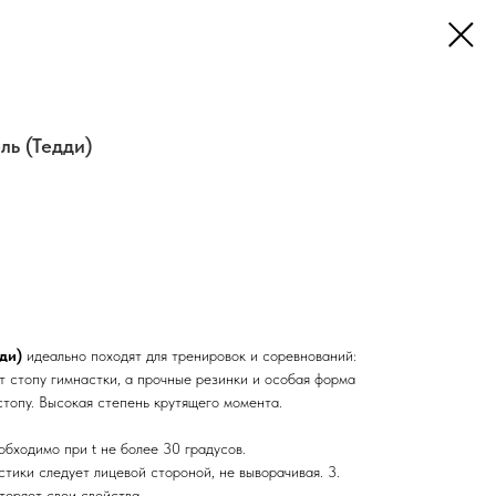
ль (Тедди)
ди)
идеально походят для тренировок и соревнований:
 стопу гимнастки, а прочные резинки и особая форма
топу. Высокая степень крутящего момента.
обходимо при t не более 30 градусов.
стики следует лицевой стороной, не выворачивая. 3.
теряет свои свойства.