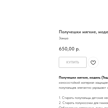
Получешки мягкие, моде
Замша
650,00
р.
КУПИТЬ
Получешки мягкие, модель (Тед
износостойкий материал защищает
полупальцев элегантно украшают с
1. Стирать полупальцы детские не
2. Стирать полуносочки для гимна
Отбеливание запрещено, ткань по